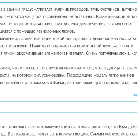
в здании предусматривает наличие проводов, труб, счетчиков, датчико
но смотрится чаще всего совершенно не эстетично. Коммуникации легко
ми, но тогда возникает проблема доступа для осмотров, технического
ешается с помощью ревизионных люков.
омещения, параметров технической ниши, вида отделки можно рассчитат
алета или кухни. Правильно подобранный ревизионный люк будет почти
ет ярким декоративным элементом интерьера. Очень популярны люки, ко
ами, что и стены, а конструкция разработана так, чтобы дверца не выст
ности, на которой она установлена. Подходящую модель легко найти в
по интернету или заказать в фирме, изготавливающей подобные изделия.
ПО
орая позволяет скрыть коммуникации настолько идеально, что Вам даже
е, где Вы находитесь, могут быть коммуникации. Самым распространенны