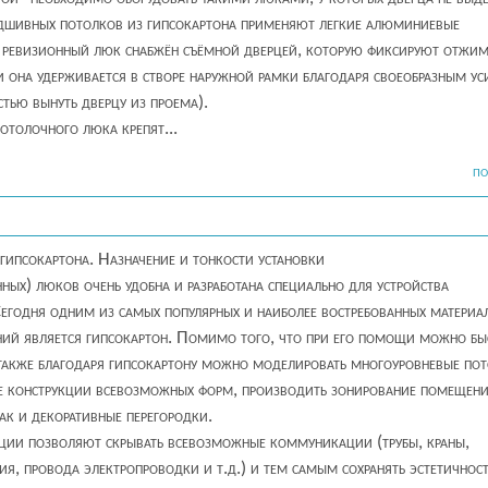
дшивных потолков из гипсокартона применяют легкие алюминиевые
й ревизионный люк снабжён съёмной дверцей, которую фиксируют отжи
 она удерживается в створе наружной рамки благодаря своеобразным у
тью вынуть дверцу из проема).
отолочного люка крепят...
ПО
ипсокартона. Назначение и тонкости установки
ных) люков очень удобна и разработана специально для устройства
годня одним из самых популярных и наиболее востребованных материа
ний является гипсокартон. Помимо того, что при его помощи можно бы
 также благодаря гипсокартону можно моделировать многоуровневые пот
ые конструкции всевозможных форм, производить зонирование помещени
ак и декоративные перегородки.
кции позволяют скрывать всевозможные коммуникации (трубы, краны,
ия, провода электропроводки и т.д.) и тем самым сохранять эстетичнос