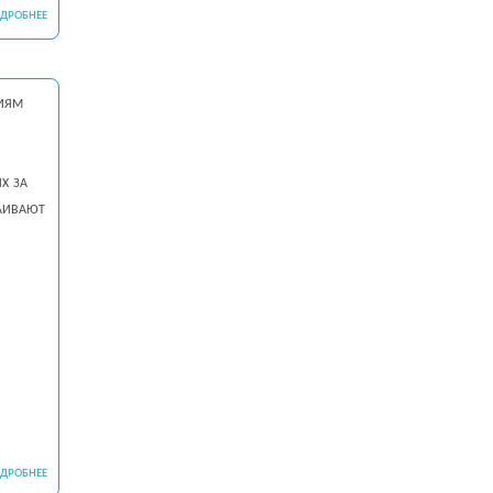
ДРОБНЕЕ
иям
х за
раивают
ДРОБНЕЕ