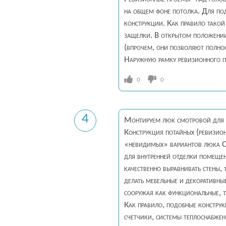
на общем фоне потолка. Для по
конструкции. Как правило тако
защелки. В открытом положении
(впрочем, они позволяют полнос
Наружную рамку ревизионного п
0
0
4
Монтируем люк смотровой для г
Конструкция потайных (ревизион
«невидимых» вариантов люка Се
для внутренней отделки помеще
качественно выравнивать стены,
делать мебельные и декоративн
сооружая как функциональные, т
Как правило, подобные констру
счетчики, системы теплоснабжен