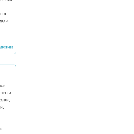
мные
сикам
ДРОБНЕЕ
лов
стро и
олки,
й,
ть