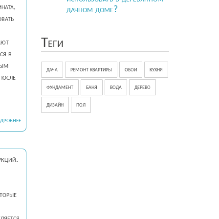
ната,
дачном доме?
овать
Теги
ают
ся в
ным
дача
ремонт квартиры
обои
кухня
после
фундамент
баня
вода
дерево
дизайн
пол
ДРОБНЕЕ
укций.
торые
ляется