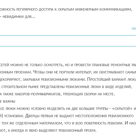
можность регулярного доступа к скрытым инженерным коммуникациям,
 невидимки для...
ПО
етей можно не только осмотреть, но и провести плановые ремонтные р
онным проемам. Чтобы они не портили интерьер, их обустраивают сам
декорируют, закрывая ревизионными люками. Простейший вариант люка
 строительном рынке представлены ревизионные люки в виде изделий,
 а также наборов-полуфабрикатов, требующих сборки на месте.
ые важны
се люки можно условно разделить на две большие группы - «скрытой» 
) установки. Дверцы первых не выдают местоположения ревизионного
 тем же отделочным материалом, что и всю поверхность ревизии. И нао
ают, а иногда и явно выделяют ревизионный проем.