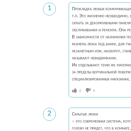
1
Прокладка любых коммуникаций 
т.п. Это жизненно необходимо, 
скрыть за декоративными панеля
обслуживания и ремонта. Она р
В зависимости от назначения п
размеры люка под ванну, для ту
незаметным или, наоборот, стан
называют невидимками.
Их отделывают теми же материал
за пределы вертикальной поверх
специализированных магазинах, 
0
0
2
Скрытые люки
– это современная система, кот
голову не придет, что в комнат