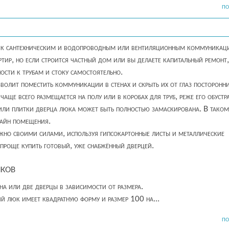
ПО
а к сантехническим и водопроводным или вентиляционным коммуникац
ртир, но если строится частный дом или вы делаете капитальный ремонт,
ости к трубам и стоку самостоятельно.
олит поместить коммуникации в стенах и скрыть их от глаз посторонни
чаще всего размещается на полу или в коробах для труб, реже его обуст
или плитки дверца люка может быть полностью замаскирована. В таком
изайн помещения.
но своими силами, используя гипсокартонные листы и металлические
проще купить готовый, уже снабжённый дверцей.
ков
а или две дверцы в зависимости от размера.
й люк имеет квадратную форму и размер 100 на...
ПО