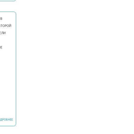
 в
второй
ели
ие
я
ДРОБНЕЕ