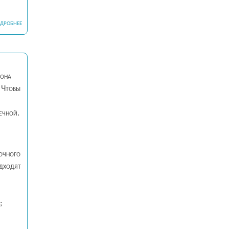
ДРОБНЕЕ
 она
. Чтобы
ечной.
лочного
одходят
;