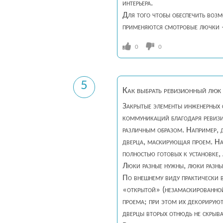
интерьера.
Для того чтобы обеспечить воз
применяются смотровые лючки –
0
0
5
Как выбрать ревизионный люк
Закрытые элементы инженерных с
коммуникаций благодаря ревизи
различным образом. Например, 
дверца, маскирующая проем. На
полностью готовых к установке,
Люки разные нужны, люки разн
По внешнему виду практически в
«открытой» (незамаскированной
проема; при этом их декорируют
дверцы вторых отнюдь не скрыв