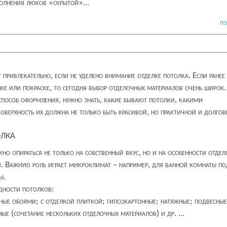
полнения люков «скрытой»...
ПО
привлекательно, если не уделено внимание отделке потолка. Если ранее
ке или покраске, то сегодня выбор отделочных материалов очень широк
способ оформления, нужно знать, какие бывают потолки, какими
верхность их должна не только быть красивой, но практичной и долгов
олка
но опираться не только на собственный вкус, но и на особенности отде
я. Важную роль играет микроклимат – например, для ванной комнаты п
ы.
дности потолков:
ные обоями; с отделкой плиткой; гипсокартонные; натяжные; подвесные
е (сочетание нескольких отделочных материалов) и др. ...