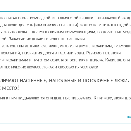
у возникал образ громоздкой металлической крышки, закрывающей вход
дня люки доступа (или ревизионные люки) можно встретить в каждой 
е у любого люка – доступ к скрытым коммуникациям, но домашние мод
кой. Зачастую их делают и вовсе незаметными.
е установлены вентили, счетчики, фильтры и другие механизмы, требующ
 показаний, перекрытия доступа газа или воды. Ревизионные люки
им механизмам и при этом сохраняют эстетику интерьера. Какие же они
антехнических лючках, люках и способах их установки
зличают настенные, напольные и потолочные люки.
 место!
ия к ним предъявляются определенные требования. К примеру, люки дл
ПО