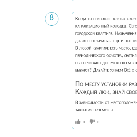
8
Когда-то при слове «люк» сраз
канализационный колодец. Сего
городской квартире. Назначени
должны отличаться еще и эстети
В любой квартире есть место, гд
периодического осмотра, снятия
обеспечивают доступ ко всем эт
бывают? Давайте узнаем Всё о с
По месту установки ра
Каждый люк, знай свое
В зависимости от местоположен
закрытия проемов в...
0
0