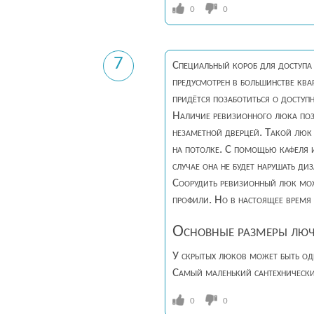
0
0
7
Специальный короб для доступ
предусмотрен в большинстве ква
придётся позаботиться о доступн
Наличие ревизионного люка позв
незаметной дверцей. Такой люк 
на потолке. С помощью кафеля 
случае она не будет нарушать д
Соорудить ревизионный люк мож
профили. Но в настоящее время 
Основные размеры люч
У скрытых люков может быть одн
Самый маленький сантехнически
0
0