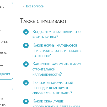
Все вопросы
в и
Также спрашивают
ь
Когда, чем и как правильно
корить бревна?
торые
Какие нормы нарушаются
при строительстве и ремонте
упала
балконов?
Как лучше раскрутить фирму
..
строительной
направленности?
ДРОБНЕЕ
Почему многожильный
провод рекомендуют
скручивать, а не паять?
 в
Какие окна лучше
м на
использовать в деревянном