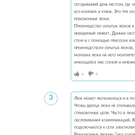
сегодняшний день местом, где ч
хоз-комната и кухня. Это три о
ревизионные люки.
Преимущество скрытых люков в т
невидимый эффект. Данная сист
стену и с помощью присоски ил
преимуществом скрытых люков, е
монтажа люка на него монтирует
имеющейся уже стеной и именно
0
0
3
Люк может располагаться и в п
Чтобы дверца люка не открывала
страховочные цепи. Часто в люк
обслуживания коммуникаций. Кр
подключаются к сети электропи
Ревизионные проемы "над голов