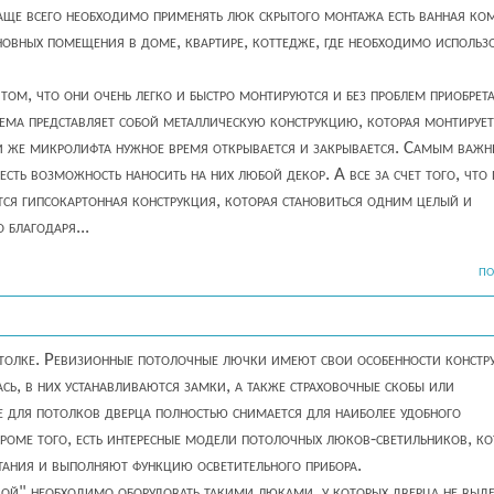
аще всего необходимо применять люк скрытого монтажа есть ванная ком
сновных помещения в доме, квартире, коттедже, где необходимо использ
ом, что они очень легко и быстро монтируются и без проблем приобрет
ема представляет собой металлическую конструкцию, которая монтирует
и же микролифта нужное время открывается и закрывается. Самым важ
сть возможность наносить на них любой декор. А все за счет того, что 
ся гипсокартонная конструкция, которая становиться одним целый и
 благодаря...
ПО
отолке. Ревизионные потолочные лючки имеют свои особенности констр
сь, в них устанавливаются замки, а также страховочные скобы или
е для потолков дверца полностью снимается для наиболее удобного
оме того, есть интересные модели потолочных люков-светильников, ко
тания и выполняют функцию осветительного прибора.
ой" необходимо оборудовать такими люками, у которых дверца не выде