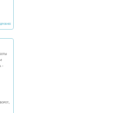
ДРОБНЕЕ
аботы
ым
 -
и
борот,