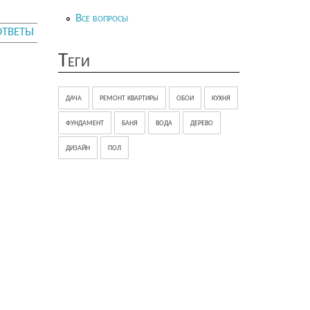
Все вопросы
ОТВЕТЫ
Теги
дача
ремонт квартиры
обои
кухня
фундамент
баня
вода
дерево
дизайн
пол