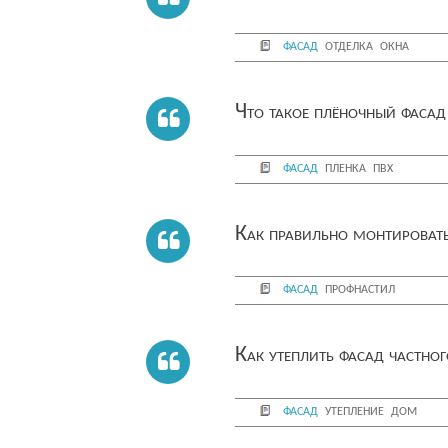
фасад
отделка
окна
Что такое плёночный фаса
фасад
пленка
пвх
Как правильно монтировать
фасад
профнастил
Как утеплить фасад частно
фасад
утепление
дом