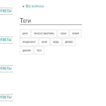
Все вопросы
ОТВЕТЫ
Теги
дача
ремонт квартиры
обои
кухня
ОТВЕТЫ
фундамент
баня
вода
дерево
дизайн
пол
ОТВЕТЫ
ОТВЕТЫ