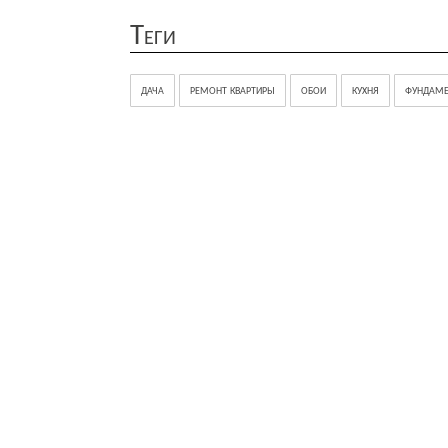
Теги
дача
ремонт квартиры
обои
кухня
фундаме