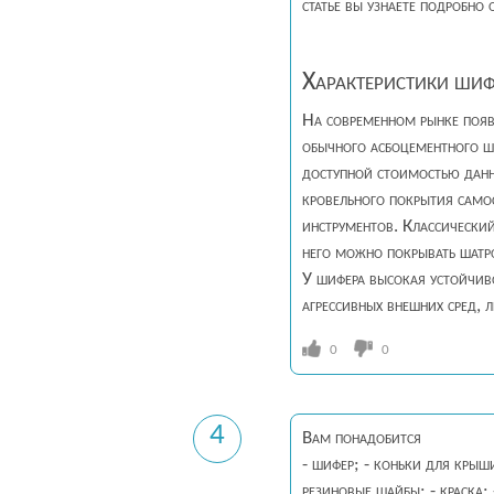
статье вы узнаете подробно
Характеристики шиф
На современном рынке появ
обычного асбоцементного ш
доступной стоимостью данн
кровельного покрытия само
инструментов. Классически
него можно покрывать шат
У шифера высокая устойчиво
агрессивных внешних сред, 
0
0
4
Вам понадобится
- шифер; - коньки для крыши
резиновые шайбы; - краска; 