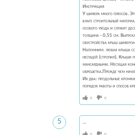
Инструкция
У шифера много плюсов. Это
влаге строительный материа
особого ухода и служит дес
толщина - 0,55 см. Выпуск
обустройства крыш шифером
Напомним: любая крыша сос
несущей (стропил). Крыши 
мансардными. Несущая конс
обрешетка.Прежде чем нача
Их два: продольные кромки
порядок работы и способ кре
0
0
5
...
0
0