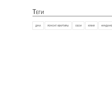
Теги
дача
ремонт квартиры
обои
кухня
фундаме